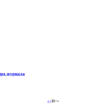
ера журнала
«
<
11
>
»