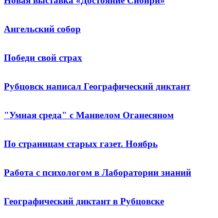
Новая выставка «Достояние Сибири»
Ангельский собор
Победи свой страх
Рубцовск написал Географический диктант
"Умная среда" с Манвелом Оганесяном
По страницам старых газет. Ноябрь
Работа с психологом в Лаборатории знаний
Географический диктант в Рубцовске