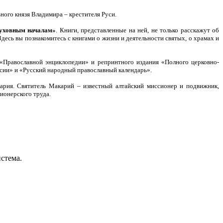
ного князя Владимира – крестителя Руси.
уховным началам»
. Книги, представленные на ней, не только расскажут об
десь вы познакомитесь с книгами о жизни и деятельности святых, о храмах и
 «Православной энциклопедии» и репринтного издания «Полного церковно-
сии» и «Русский народный православный календарь».
ария. Святитель Макарий – известный алтайский миссионер и подвижник,
ионерского труда.
стема.