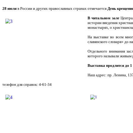
28 июля
в России и других православных странах отмечается
День крещени
В читальном зале
Централ
истории введения христиан
монастырях, о христианск
На выставке во всем мно
славянского словаря» до 
Отдельного внимания зас
которого называли живым 
Выставка продлится до 1 
Наш адрес: пр. Ленина, 13
телефон для справок: 4-61-34