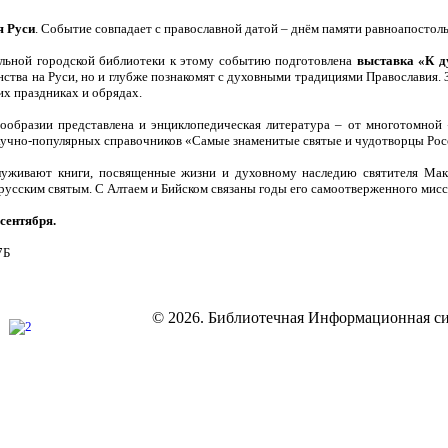
я Руси
. Событие совпадает с православной датой – днём памяти равноапостоль
ьной городской библиотеки к этому событию подготовлена
выставка «К д
ства на Руси, но и глубже познакомят с духовными традициями Православия. З
их праздниках и обрядах.
гообразии представлена и энциклопедическая литература – от многотомной
научно-популярных справочников «Самые знаменитые святые и чудотворцы Рос
луживают книги, посвященные жизни и духовному наследию святителя Мак
русским святым. С Алтаем и Бийском связаны годы его самоотверженного мисс
сентября.
7Б
© 2026. Библиотечная Информационная си