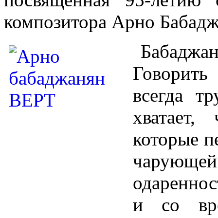
композитора Арно Бабадж
Бабаджан
Говорить
всегда тр
хватает,
которые п
чарующей
одареннос
и со вр