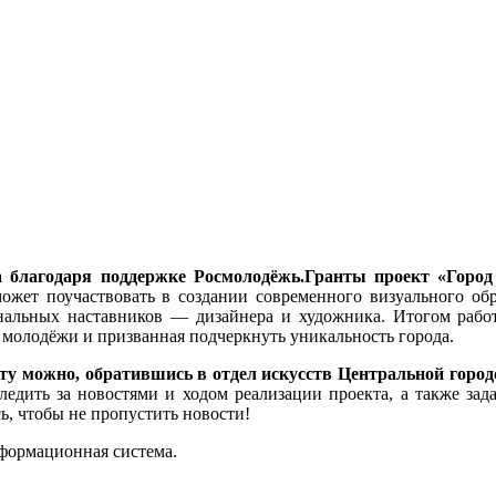
а благодаря поддержке Росмолодёжь.Гранты проект «Город
может поучаствовать в создании современного визуального об
нальных наставников — дизайнера и художника. Итогом работ
 молодёжи и призванная подчеркнуть уникальность города.
ту можно, обратившись в отдел искусств Центральной городс
едить за новостями и ходом реализации проекта, а также з
ь, чтобы не пропустить новости!
формационная система.