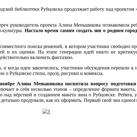
дской библиотеки Рубцовска продолжает работу над проектом «Г
треч руководитель проекта Алина Меньшикова познакомила ре
н-культуры.
Настало время самим создать зин о родном город
совместного поиска решений, в котором участники свободно пр
ей и их оценки. На этапе генерации идей никто не критикуе
действительно включить фантазию.
 и когда идеи закончились, участники обсуждения перешли к 
н о Рубцовске стихи, прозу, рисунки и комиксы.
ноябре Алина Меньшикова посвятила вопросу подготовки 
ключает в себя несколько этапов – определение формата макета,
но над вёрсткой и созданием макета зина о Рубцовске. Ребята, 
детально продумали, как их оформить. Первый свой зин единогла