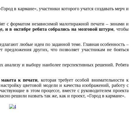
ород в кармане», участники которого учатся создавать мерч и
бят с форматом независимой малотиражной печати – зинами и
е, и
в октябре ребята собрались на мозговой штурм
, чтобы
едлагают любые идеи по заданной теме. Главная особенность –
т предложения других, что позволяет участникам не бояться
их анализу и выбору наиболее перспективных решений. Ребята
макета к печати
, которая требует особой внимательности к
 настройку цветовой модели и качества изображений, работу с
участвующие в этом процессе, вместе с руководителем проекта
сно решили назвать так же, как и проект, «Город в кармане».