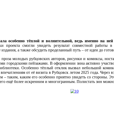
ала особенно тёплой и волнительной, ведь именно на ней
ки проекта смогли увидеть результат совместной работы в
издания, а также обсудить проделанный путь – от идеи до готов
 проза молодых рубцовских авторов, рисунки и комиксы, ност
ми городскими пейзажами. В оформлении зина активно участв
библиотеки. Особенно тёплый отклик вызвал небольшой коми
впечатлениям от её визита в Рубцовск летом 2025 года. Через вз
 – таким, каким его особенно приятно увидеть со стороны. Эт
 его ещё более искренним и многогранным. Полистать зин можно