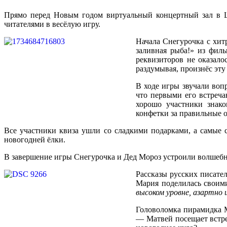
Прямо перед Новым годом виртуальный концертный зал в Це
читателями в весёлую игру.
Начала Снегурочка с хит
заливная рыба!» из фил
реквизиторов не оказало
раздумывая, произнёс эту 
В ходе игры звучали воп
что первыми его встреча
хорошо участники знак
конфетки за правильные о
Все участники квиза ушли со сладкими подарками, а самые 
новогодней ёлки.
В завершение игры Снегурочка и Дед Мороз устроили волшебн
Рассказы русских писате
Мария поделилась своим
высоком уровне, азартно 
Головоломка пирамидка 
— Матвей посещает встре