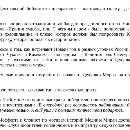
нтральной библиотеке превратился в настоящую сказку, где
рых вопросов о традиционных блюдах праздничного стола. Напр
ьма «Ирония судьбы, или С лёгким паром!» была полностью с
сь холодильника, и блюдо, которое должен был попробовать Ю
фразу, которая осталась в истории кино.
росы о том, как встречают Новый год в разных уголках России.
ют Чукотка и Камчатка, а последним — Калининград. Снегуро
омы с русскими сказками и новогодними песнями, а Дедушк
тветы из своего мешка.
смелые получили открытки и значки от Дедушки Мороза за ст
ую лотерею, разыграв три замечательных приза.
лей «Зимние истории» выиграли победители новогоднего квиза
и впечатлениями: «
В очередной раз восхищаюсь работниками б
и увлекательно. А ещё ушли с большим количеством подарков!»
Мефферта и блокнот по мотивам историй Медины Мирай достал
чи Клуба любителей головоломок и выиграл ту самую головолом