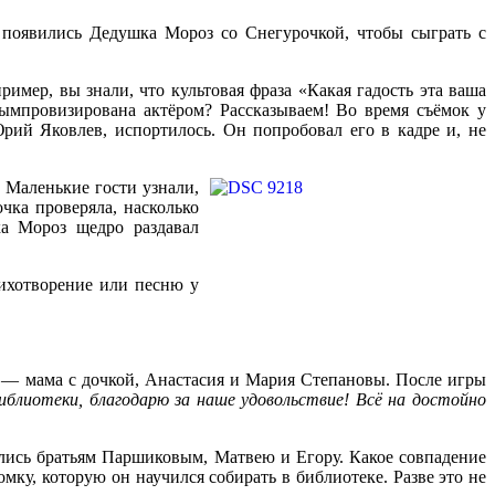
 появились Дедушка Мороз со Снегурочкой, чтобы сыграть с
имер, вы знали, что культовая фраза «Какая гадость эта ваша
ымпровизирована актёром? Рассказываем! Во время съёмок у
рий Яковлев, испортилось. Он попробовал его в кадре и, не
 Маленькие гости узнали,
чка проверяла, насколько
а Мороз щедро раздавал
ихотворение или песню у
 — мама с дочкой, Анастасия и Мария Степановы. После игры
иблиотеки, благодарю за наше удовольствие! Всё на достойно
ись братьям Паршиковым, Матвею и Егору. Какое совпадение
ку, которую он научился собирать в библиотеке. Разве это не