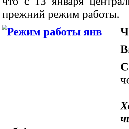
что с 13 января централ
прежний режим работы.
Ч
В
С
ч
Х
ч