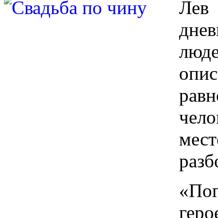
Лев
дне
люд
опи
равн
чело
мест
разб
«По
геро