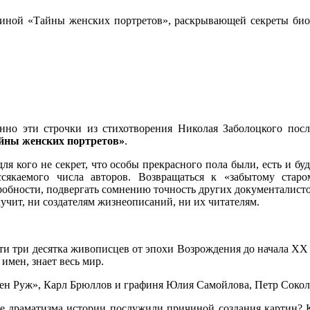
иной «Тайны женских портретов», раскрывающей секреты био
нно эти строчки из стихотворения Николая Заболоцкого по
йны женских портретов»
.
ля кого не секрет, что особы прекрасного пола были, есть и б
ссякаемого числа авторов. Возвращаться к «забытому стар
обности, подвергать сомнению точность других документалистов
учит, ни создателям жизнеописаний, ни их читателям.
ти три десятка живописцев от эпохи Возрождения до начала ХХ 
 имен, знает весь мир.
улен Руж», Карл Брюллов и графиня Юлия Самойлова, Петр Сок
е драматизма истории послужили причиной создания картин? К