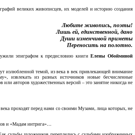
графий великих живописцев, их моделей и историю создания
Любите живопись, поэты!
Лишь ей, единственной, дано
Души изменчивой приметы
Переносить на полотно.
служили эпиграфом к предисловию книги
Елены Обойминой
удут излюбленной темой, из века в век привлекающей внимание
ому», извлекать из разных источников новые бесчисленные
 или авторов художественных версий – это занятие никогда не
века проходят перед нами со своими Музами, лица которых, не
олов и «Мадам интрига»…
ак судьбы художников переплелись с судьбами изображенных