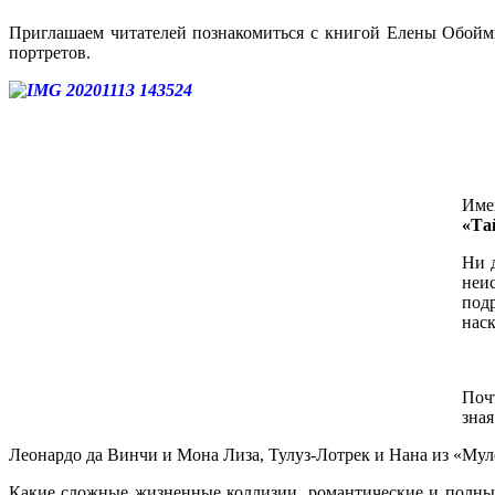
Приглашаем читателей познакомиться с книгой Елены Обойм
портретов.
Име
«Та
Ни д
неи
подр
наск
Поч
зная
Леонардо да Винчи и Мона Лиза, Тулуз-Лотрек и Нана из «М
Какие сложные жизненные коллизии, романтические и полны